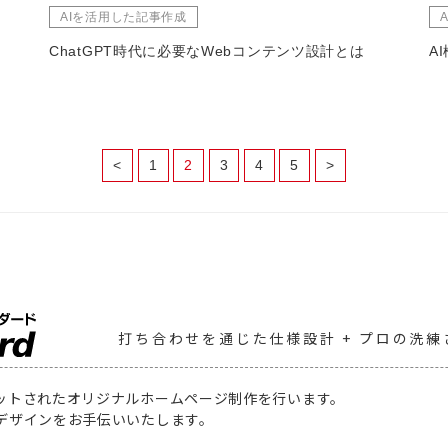
AIを活用した記事作成
ChatGPT時代に必要なWebコンテンツ設計とは
A
<
1
2
3
4
5
>
打ち合わせを通じた仕様設計
+ プロの洗
ットされたオリジナルホームページ制作を行います。
デザインをお手伝いいたします。