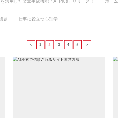
Iを活用した文章生成機能「AI Plus」リリース！
ホー
話題
仕事に役立つ心理学
<
1
2
3
4
5
>