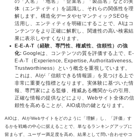
の「人名」「地名」「企業名」「製品名」などの実
体（エンティティ）を認識し、それらの関係性を理
解します。構造化データやセマンティックSEOを
活用し、エンティティを明確にすることで、AIはコ
ンテンツをより正確に解釈し、関連性の高い検索結
果に表示しやすくなります。
E-E-A-T（経験、専門性、権威性、信頼性）の強
化:
Googleは、コンテンツの質を評価する上で、E-
E-A-T（Experience, Expertise, Authoritativeness,
Trustworthiness）という概念を重視しています。
これは、AIが「信頼できる情報源」を見つける上で
非常に重要な指標となります。実体験に基づいた情
報、専門家による監修、権威ある機関からの引用、
正確な情報の提供などにより、Webサイト全体の信
頼性を高めることが、AIO成功の鍵となります。
AIOは、AIがWebサイトをどのように「理解」し、「評価」す
るかを戦略の中心に据えることで、単なるランキングアップに
留まらず、ユーザー満足度を高め、結果として問い合わせやコ