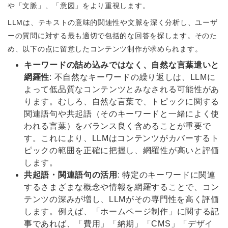
や「文脈」、「意図」をより重視します。
LLMは、テキストの意味的関連性や文脈を深く分析し、ユーザ
ーの質問に対する最も適切で包括的な回答を探します。そのた
め、以下の点に留意したコンテンツ制作が求められます。
キーワードの詰め込みではなく、自然な言葉遣いと
網羅性
: 不自然なキーワードの繰り返しは、LLMに
よって低品質なコンテンツとみなされる可能性があ
ります。むしろ、自然な言葉で、トピックに関する
関連語句や共起語（そのキーワードと一緒によく使
われる言葉）をバランス良く含めることが重要で
す。これにより、LLMはコンテンツがカバーするト
ピックの範囲を正確に把握し、網羅性が高いと評価
します。
共起語・関連語句の活用
: 特定のキーワードに関連
するさまざまな概念や情報を網羅することで、コン
テンツの深みが増し、LLMがその専門性を高く評価
します。例えば、「ホームページ制作」に関する記
事であれば、「費用」「納期」「CMS」「デザイ