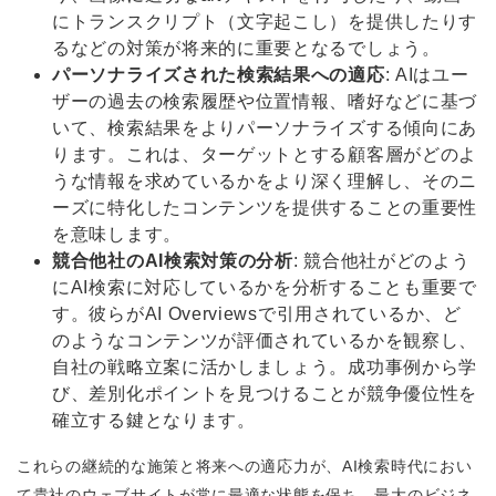
にトランスクリプト（文字起こし）を提供したりす
るなどの対策が将来的に重要となるでしょう。
パーソナライズされた検索結果への適応
: AIはユー
ザーの過去の検索履歴や位置情報、嗜好などに基づ
いて、検索結果をよりパーソナライズする傾向にあ
ります。これは、ターゲットとする顧客層がどのよ
うな情報を求めているかをより深く理解し、そのニ
ーズに特化したコンテンツを提供することの重要性
を意味します。
競合他社のAI検索対策の分析
: 競合他社がどのよう
にAI検索に対応しているかを分析することも重要で
す。彼らがAI Overviewsで引用されているか、ど
のようなコンテンツが評価されているかを観察し、
自社の戦略立案に活かしましょう。成功事例から学
び、差別化ポイントを見つけることが競争優位性を
確立する鍵となります。
これらの継続的な施策と将来への適応力が、AI検索時代におい
て貴社のウェブサイトが常に最適な状態を保ち、最大のビジネ