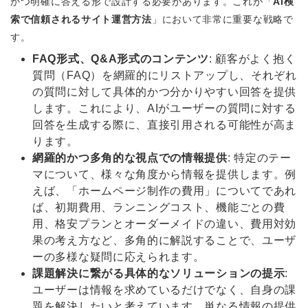
かつ明確に答える形で設計する必要があります。これが「
AI検
索で信頼されるサイト運営方法
」において非常に重要な戦略で
す。
FAQ形式、Q&A形式のコンテンツ
: 顧客がよく抱く
質問（FAQ）を網羅的にリストアップし、それぞれ
の質問に対して具体的かつ分かりやすい回答を提供
します。これにより、AIがユーザーの質問に対する
回答を生成する際に、直接引用される可能性が高ま
ります。
網羅的かつ多角的な視点での情報提供
: 特定のテー
マについて、様々な角度から情報を提供します。例
えば、「ホームページ制作の費用」についてであれ
ば、初期費用、ランニングコスト、機能ごとの費
用、格安プランとオーダーメイドの違い、費用対効
果の考え方など、多角的に解説することで、ユーザ
ーの多様な疑問に応えられます。
課題解決に繋がる具体的なソリューションの提示
:
ユーザーは情報を求めているだけでなく、自身の課
題を解決したいと考えています。単なる情報の提供