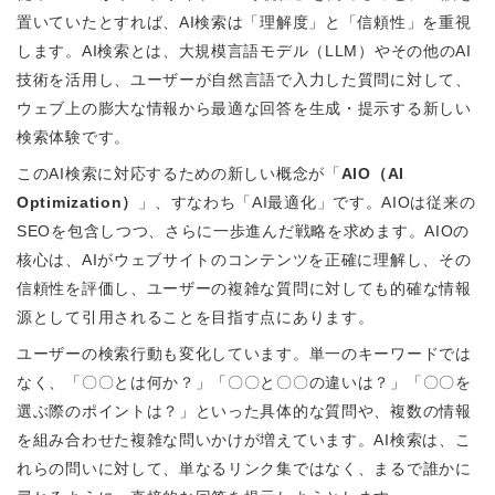
置いていたとすれば、AI検索は「理解度」と「信頼性」を重視
します。AI検索とは、大規模言語モデル（LLM）やその他のAI
技術を活用し、ユーザーが自然言語で入力した質問に対して、
ウェブ上の膨大な情報から最適な回答を生成・提示する新しい
検索体験です。
このAI検索に対応するための新しい概念が「
AIO（AI
Optimization）
」、すなわち「AI最適化」です。AIOは従来の
SEOを包含しつつ、さらに一歩進んだ戦略を求めます。AIOの
核心は、AIがウェブサイトのコンテンツを正確に理解し、その
信頼性を評価し、ユーザーの複雑な質問に対しても的確な情報
源として引用されることを目指す点にあります。
ユーザーの検索行動も変化しています。単一のキーワードでは
なく、「〇〇とは何か？」「〇〇と〇〇の違いは？」「〇〇を
選ぶ際のポイントは？」といった具体的な質問や、複数の情報
を組み合わせた複雑な問いかけが増えています。AI検索は、こ
れらの問いに対して、単なるリンク集ではなく、まるで誰かに