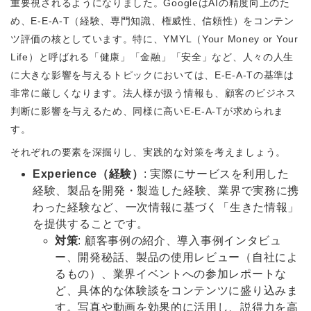
重要視されるようになりました。GoogleはAIの精度向上のた
め、E-E-A-T（経験、専門知識、権威性、信頼性）をコンテン
ツ評価の核としています。特に、YMYL（Your Money or Your
Life）と呼ばれる「健康」「金融」「安全」など、人々の人生
に大きな影響を与えるトピックにおいては、E-E-A-Tの基準は
非常に厳しくなります。法人様が扱う情報も、顧客のビジネス
判断に影響を与えるため、同様に高いE-E-A-Tが求められま
す。
それぞれの要素を深掘りし、実践的な対策を考えましょう。
Experience（経験）
: 実際にサービスを利用した
経験、製品を開発・製造した経験、業界で実務に携
わった経験など、一次情報に基づく「生きた情報」
を提供することです。
対策
: 顧客事例の紹介、導入事例インタビュ
ー、開発秘話、製品の使用レビュー（自社によ
るもの）、業界イベントへの参加レポートな
ど、具体的な体験談をコンテンツに盛り込みま
す。写真や動画を効果的に活用し、説得力を高