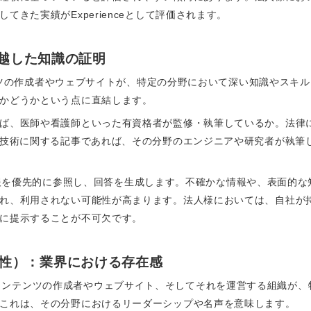
きた実績がExperienceとして評価されます。
：卓越した知識の証明
ンテンツの作成者やウェブサイトが、特定の分野において深い知識やス
かどうかという点に直結します。
ば、医師や看護師といった有資格者が監修・執筆しているか。法律
T技術に関する記事であれば、その分野のエンジニアや研究者が執筆
の高い情報を優先的に参照し、回答を生成します。不確かな情報や、表面的
れ、利用されない可能性が高まります。法人様においては、自社が
に提示することが不可欠です。
s（権威性）：業界における存在感
権威性）は、コンテンツの作成者やウェブサイト、そしてそれを運営する組織
これは、その分野におけるリーダーシップや名声を意味します。