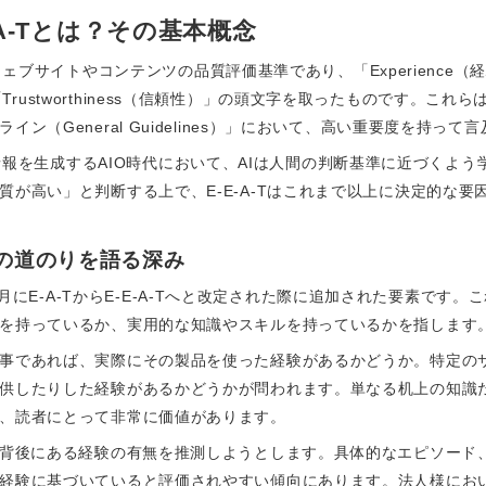
-A-Tとは？その基本概念
るウェブサイトやコンテンツの品質評価基準であり、「Experience（経験
威性）」「Trustworthiness（信頼性）」の頭文字を取ったものです。こ
ン（General Guidelines）」において、高い重要度を持って
Iが直接情報を生成するAIO時代において、AIは人間の判断基準に近づくよ
が高い」と判断する上で、E-E-A-Tはこれまで以上に決定的な要
：その道のりを語る深み
2年12月にE-A-TからE-E-A-Tへと改定された際に追加された要素
を持っているか、実用的な知識やスキルを持っているかを指します
事であれば、実際にその製品を使った経験があるかどうか。特定の
供したりした経験があるかどうかが問われます。単なる机上の知識
、読者にとって非常に価値があります。
の背後にある経験の有無を推測しようとします。具体的なエピソード
経験に基づいていると評価されやすい傾向にあります。法人様にお