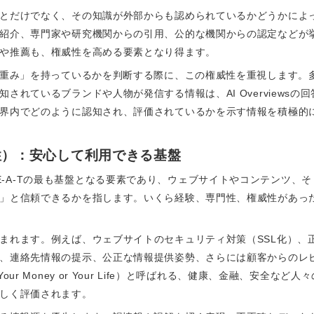
とだけでなく、その知識が外部からも認められているかどうかによ
紹介、専門家や研究機関からの引用、公的な機関からの認定などが
や推薦も、権威性を高める要素となり得ます。
「重み」を持っているかを判断する際に、この権威性を重視します。
されているブランドや人物が発信する情報は、AI Overviews
界内でどのように認知され、評価されているかを示す情報を積極的
（信頼性）：安心して利用できる基盤
性）は、E-E-A-Tの最も基盤となる要素であり、ウェブサイトやコンテン
」と信頼できるかを指します。いくら経験、専門性、権威性があっ
まれます。例えば、ウェブサイトのセキュリティ対策（SSL化）、
、連絡先情報の提示、公正な情報提供姿勢、さらには顧客からのレ
ur Money or Your Life）と呼ばれる、健康、金融、安全な
しく評価されます。