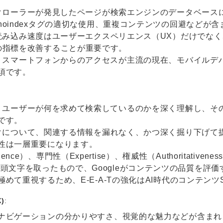
 クローラーが発見したページが検索エンジンのデータベース
oindexタグの適切な使用、重複コンテンツの回避などが含
の読み込み速度はユーザーエクスペリエンス（UX）だけでなく
lsなどの指標を改善することが重要です。
: スマートフォンからのアクセスが主流の現在、モバイルデ
須です。
: ユーザーが何を求めて検索しているのかを深く理解し、そ
です。
ックについて、関連する情報を漏れなく、かつ深く掘り下げて
性は一層重要になります。
rience）、専門性（Expertise）、権威性（Authoritativen
ness）の頭文字を取ったもので、Googleがコンテンツの品質を
めて重視するため、E-E-A-Tの強化はAI時代のコンテンツ
)
:
ナビゲーションの分かりやすさ、視覚的な魅力などが含まれま