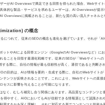
ーザーがAI Overviewsで満足できる回答を得られた場合、Web
体的な製品・サービスを求めるユーザーは、AI Overviewsが提
I Overviewsに掲載されることは、新たな質の高い流入チャネル
timization) の概念
するにつれて、従来のSEOの概念も進化を遂げています。それが「AIO (Answer
ボットやAIによる回答エンジン（GoogleのAI Overviewsな
れることを目指す最適化戦略です。従来のSEOが「Webサイトへ
に回答する際に、自社の情報が最も信頼性が高く、適切であると判断さ
IOの目的は、AIが情報を要約・生成する際に、自社のWebサイト
コンテンツが反映されることです。これにより、Webサイトへの直
ロセスに影響を与えることが可能になります。
のではなく、むしろ補完し合う関係にあります。高品質なコンテンツと
を得やすく、AIOにおいてもAIが信頼できる情報源として認識されやす
利用するかを深く理解し、それに対応する形でコンテンツと技術を