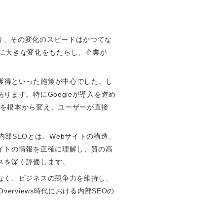
り、その変化のスピードはかつてな
行動に大きな変化をもたらし、企業が
獲得といった施策が中心でした。し
ります。特にGoogleが導入を進め
果の表示方法を根本から変え、ユーザーが直接
部SEOとは、Webサイトの構造、
サイトの情報を正確に理解し、質の高
スを深く評価します。
でなく、ビジネスの競争力を維持し、
rviews時代における内部SEOの