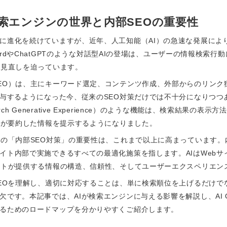
検索エンジンの世界と内部SEOの重要性
に進化を続けていますが、近年、人工知能（AI）の急速な発展によ
BardやChatGPTのような対話型AIの登場は、ユーザーの情報検索
の見直しを迫っています。
EO）は、主にキーワード選定、コンテンツ作成、外部からのリンク
与するようになった今、従来のSEO対策だけでは不十分になりつつあ
 Search Generative Experience）のような機能は、検索結
AIが要約した情報を提示するようになりました。
トの「内部SEO対策」の重要性は、これまで以上に高まっています。内
イト内部で実施できるすべての最適化施策を指します。AIはWeb
イトが提供する情報の構造、信頼性、そしてユーザーエクスペリエン
SEOを理解し、適切に対応することは、単に検索順位を上げるだけ
す。本記事では、AIが検索エンジンに与える影響を解説し、AI Ove
るためのロードマップを分かりやすくご紹介します。